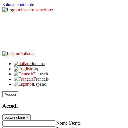
Salta al contenuto
Italiano
Italiano
English
Deutsch
Français
Español
Accedi
Accedi
button close
×
Nome Utente