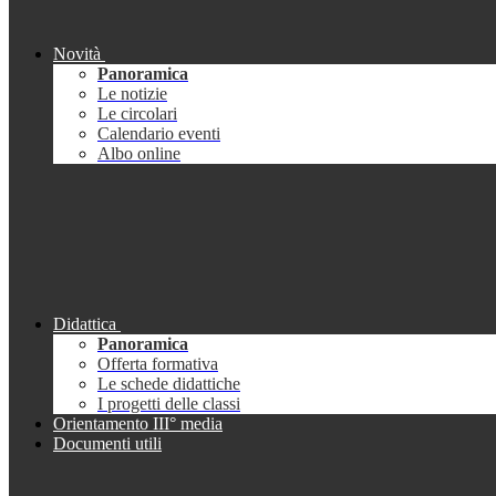
Novità
Panoramica
Le notizie
Le circolari
Calendario eventi
Albo online
Didattica
Panoramica
Offerta formativa
Le schede didattiche
I progetti delle classi
Orientamento III° media
Documenti utili