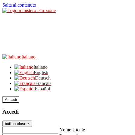
Salta al contenuto
Italiano
Italiano
English
Deutsch
Français
Español
Accedi
Accedi
button close
×
Nome Utente