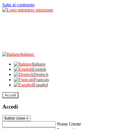
Salta al contenuto
Italiano
Italiano
English
Deutsch
Français
Español
Accedi
Accedi
button close
×
Nome Utente