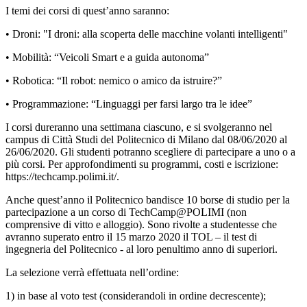
I temi dei corsi di quest’anno saranno:
• Droni: "I droni: alla scoperta delle macchine volanti intelligenti"
• Mobilità: “Veicoli Smart e a guida autonoma”
• Robotica: “Il robot: nemico o amico da istruire?”
• Programmazione: “Linguaggi per farsi largo tra le idee”
I corsi dureranno una settimana ciascuno, e si svolgeranno nel
campus di Città Studi del Politecnico di Milano dal 08/06/2020 al
26/06/2020. Gli studenti potranno scegliere di partecipare a uno o a
più corsi. Per approfondimenti su programmi, costi e iscrizione:
https://techcamp.polimi.it/.
Anche quest’anno il Politecnico bandisce 10 borse di studio per la
partecipazione a un corso di TechCamp@POLIMI (non
comprensive di vitto e alloggio). Sono rivolte a studentesse che
avranno superato entro il 15 marzo 2020 il TOL – il test di
ingegneria del Politecnico - al loro penultimo anno di superiori.
La selezione verrà effettuata nell’ordine:
1) in base al voto test (considerandoli in ordine decrescente);