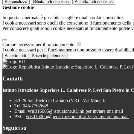
Personalizza
Rifiuta tutti
i cookies
Accetta tutti
i cookies
Gestione cookie
In questa schermata è possibile scegliere quali cookie consentire.
I cookie necessari sono quelli che consentono il funzionamento della pi
Per conoscere quali sono i cookie necessari al funzionamento potete v
Cookie necessari per il funzionamento
I cookie necessari per il funzionamento non possono essere disabilitati.
Accetta tutti
Salva le preferenze
Istituto Istruzione Superiore L. Calabrese P. Levi
Contatti
Istituto Istruzione Superiore L. Calabrese P. Levi San Pietro in 
37029 San Pietro in Cariano (VR) - Via Mara, 6
Tel:
045-7702648
Email:
vris016005@istruzione.it
Link per inviare una mail
PEC:
vris016005@pec.istruzione.it
Link per inviare una mail
Seguici su