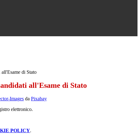
 all'Esame di Stato
candidati all'Esame di Stato
ector-Images
da
Pixabay
istro elettronico.
KIE POLICY
.