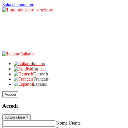
Salta al contenuto
Italiano
Italiano
English
Deutsch
Français
Español
Accedi
Accedi
button close
×
Nome Utente