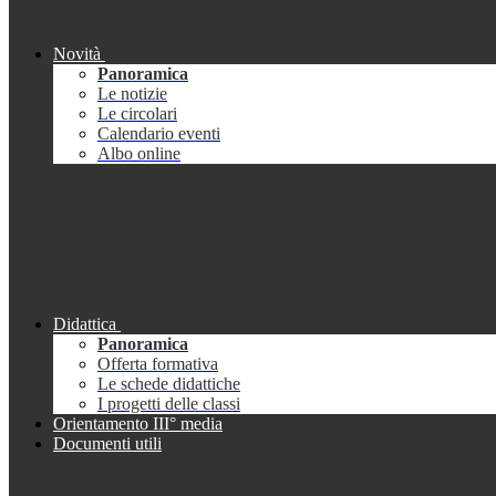
Novità
Panoramica
Le notizie
Le circolari
Calendario eventi
Albo online
Didattica
Panoramica
Offerta formativa
Le schede didattiche
I progetti delle classi
Orientamento III° media
Documenti utili