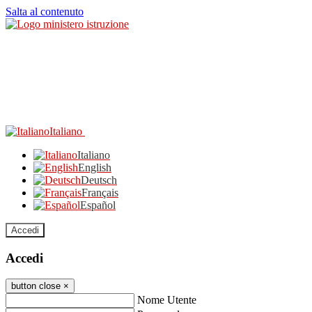
Salta al contenuto
Italiano
Italiano
English
Deutsch
Français
Español
Accedi
Accedi
button close
×
Nome Utente