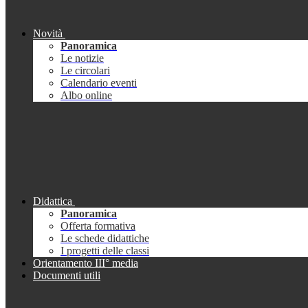
Novità
Panoramica
Le notizie
Le circolari
Calendario eventi
Albo online
Didattica
Panoramica
Offerta formativa
Le schede didattiche
I progetti delle classi
Orientamento III° media
Documenti utili