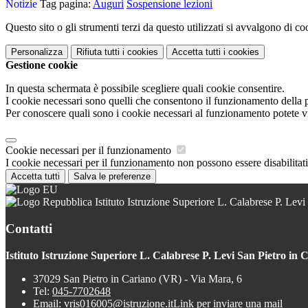
Notizie
Tag pagina:
Auguri
Sospensione lezioni
Questo sito o gli strumenti terzi da questo utilizzati si avvalgono di coo
Personalizza
Rifiuta tutti
i cookies
Accetta tutti
i cookies
Gestione cookie
In questa schermata è possibile scegliere quali cookie consentire.
I cookie necessari sono quelli che consentono il funzionamento della pi
Per conoscere quali sono i cookie necessari al funzionamento potete v
Cookie necessari per il funzionamento
I cookie necessari per il funzionamento non possono essere disabilitati.
Accetta tutti
Salva le preferenze
Istituto Istruzione Superiore L. Calabrese P. Levi
Contatti
Istituto Istruzione Superiore L. Calabrese P. Levi San Pietro in 
37029 San Pietro in Cariano (VR) - Via Mara, 6
Tel:
045-7702648
Email:
vris016005@istruzione.it
Link per inviare una mail