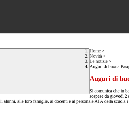
Home
>
Novità
>
Le notizie
>
Auguri di buona Pas
Auguri di bu
Si comunica che in ba
sospese da giovedì 2 a
i alunni, alle loro famiglie, ai docenti e al personale ATA della scuola 