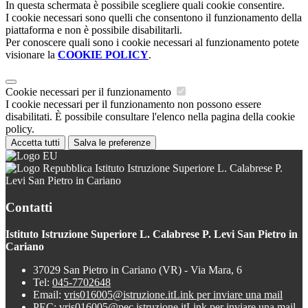
In questa schermata è possibile scegliere quali cookie consentire.
I cookie necessari sono quelli che consentono il funzionamento della
piattaforma e non è possibile disabilitarli.
Per conoscere quali sono i cookie necessari al funzionamento potete
visionare la
COOKIE POLICY
.
Cookie necessari per il funzionamento
I cookie necessari per il funzionamento non possono essere
disabilitati. È possibile consultare l'elenco nella pagina della cookie
policy.
Accetta tutti
Salva le preferenze
Istituto Istruzione Superiore L. Calabrese P.
Levi San Pietro in Cariano
Contatti
Istituto Istruzione Superiore L. Calabrese P. Levi San Pietro in
Cariano
37029 San Pietro in Cariano (VR) - Via Mara, 6
Tel:
045-7702648
Email:
vris016005@istruzione.it
Link per inviare una mail
PEC:
vris016005@pec.istruzione.it
Link per inviare una mail