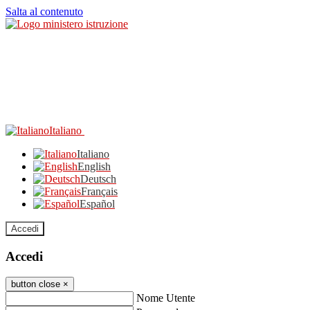
Salta al contenuto
Italiano
Italiano
English
Deutsch
Français
Español
Accedi
Accedi
button close
×
Nome Utente