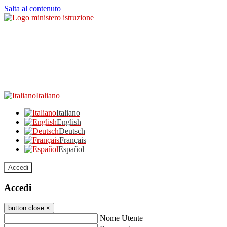
Salta al contenuto
Italiano
Italiano
English
Deutsch
Français
Español
Accedi
Accedi
button close
×
Nome Utente