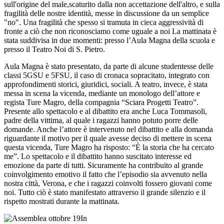
sull'origine del male,scaturito dalla non accettazione dell'altro, e sulla
fragilità delle nostre identità, messe in discussione da un semplice
"no". Una fragilità che spesso si tramuta in cieca aggressività di
fronte a ciò che non riconosciamo come uguale a noi La mattinata è
stata suddivisa in due momenti: presso l’Aula Magna della scuola e
presso il Teatro Noi di S. Pietro.
Aula Magna è stato presentato, da parte di alcune studentesse delle
classi 5GSU e 5FSU, il caso di cronaca sopracitato, integrato con
approfondimenti storici, giuridici, sociali. A teatro, invece, è stata
messa in scena la vicenda, mediante un monologo dell’attore e
regista Ture Magro, della compagnia “Sciara Progetti Teatro”.
Presente allo spettacolo e al dibattito era anche Luca Tommasoli,
padre della vittima, al quale i ragazzi hanno potuto porre delle
domande. Anche l’attore è intervenuto nel dibattito e alla domanda
riguardante il motivo per il quale avesse deciso di mettere in scena
questa vicenda, Ture Magro ha risposto: “È la storia che ha cercato
me”. Lo spettacolo e il dibattito hanno suscitato interesse ed
emozione da parte di tutti. Sicuramente ha contribuito al grande
coinvolgimento emotivo il fatto che l’episodio sia avvenuto nella
nostra città, Verona, e che i ragazzi coinvolti fossero giovani come
noi. Tutto ciò è stato manifestato attraverso il grande silenzio e il
rispetto mostrati durante la mattinata.
In