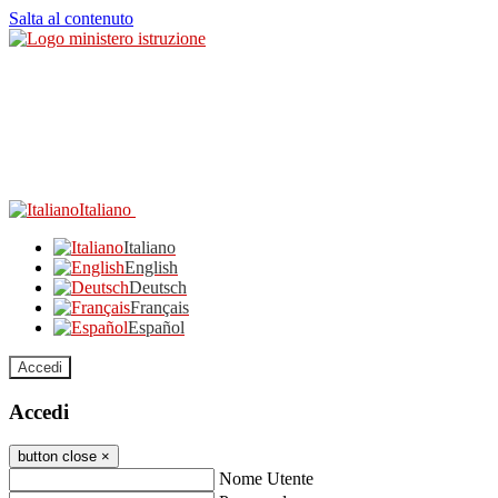
Salta al contenuto
Italiano
Italiano
English
Deutsch
Français
Español
Accedi
Accedi
button close
×
Nome Utente