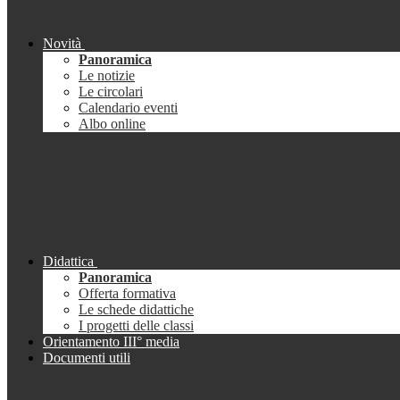
Novità
Panoramica
Le notizie
Le circolari
Calendario eventi
Albo online
Didattica
Panoramica
Offerta formativa
Le schede didattiche
I progetti delle classi
Orientamento III° media
Documenti utili