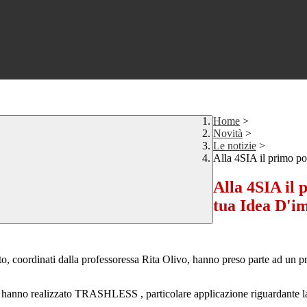
Home
>
Novità
>
Le notizie
>
Alla 4SIA il primo po
Alla 4SIA il 
tua Idea D'i
uto, coordinati dalla professoressa Rita Olivo, hanno preso parte ad un
 hanno realizzato TRASHLESS , particolare applicazione riguardante la t