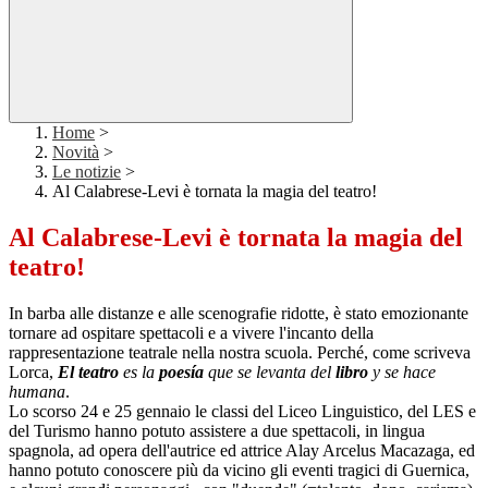
Home
>
Novità
>
Le notizie
>
Al Calabrese-Levi è tornata la magia del teatro!
Al Calabrese-Levi è tornata la magia del
teatro!
In barba alle distanze e alle scenografie ridotte, è stato emozionante
tornare ad ospitare spettacoli e a vivere l'incanto della
rappresentazione teatrale nella nostra scuola. Perché, come scriveva
Lorca,
El teatro
es la
poesía
que se levanta del
libro
y se hace
humana
.
Lo scorso 24 e 25 gennaio le classi del Liceo Linguistico, del LES e
del Turismo hanno potuto assistere a due spettacoli, in lingua
spagnola, ad opera dell'autrice ed attrice Alay Arcelus Macazaga, ed
hanno potuto conoscere più da vicino gli eventi tragici di Guernica,