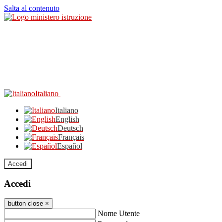
Salta al contenuto
Italiano
Italiano
English
Deutsch
Français
Español
Accedi
Accedi
button close
×
Nome Utente