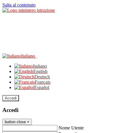
Salta al contenuto
Italiano
Italiano
English
Deutsch
Français
Español
Accedi
Accedi
button close
×
Nome Utente