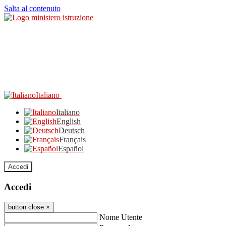
Salta al contenuto
Italiano
Italiano
English
Deutsch
Français
Español
Accedi
Accedi
button close
×
Nome Utente