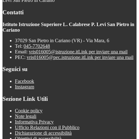
Levi San Pietro in Cariano
Contatti
Istituto Istruzione Superiore L. Calabrese P. Levi San Pietro in
Cariano
37029 San Pietro in Cariano (VR) - Via Mara, 6
Tel:
045-7702648
Email:
vris016005@istruzione.it
Link per inviare una mail
PEC:
vris016005@pec.istruzione.it
Link per inviare una mail
Seguici su
Facebook
Instagram
Sezione Link Utili
Cookie policy
Note legali
Informativa Privacy
Ufficio Relazioni con il Pubblico
Dichiarazione di accessibilità
Obiettivi di accessibilità