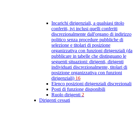
Incarichi dirigenziali, a qualsiasi titolo
conferiti, ivi inclusi quelli conferiti
discrezionalmente dall'organo di indirizzo
politico senza procedure pubbliche di
selezione e titolari di posizione
organizzativa con funzioni dirigenziali (da
pubblicare in tabelle che distinguano le
seguenti situazioni: dirigenti, dirigenti
individuati discrezionalmente, titolari di
posizione organizzativa con funzioni
dirigenziali)
16
Elenco posizioni dirigenziali discrezionali
Posti di funzione disponibili
Ruolo dirigenti
2
Dirigenti cessati