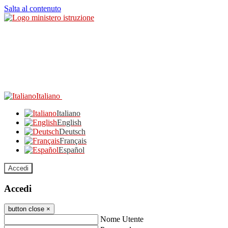
Salta al contenuto
Italiano
Italiano
English
Deutsch
Français
Español
Accedi
Accedi
button close
×
Nome Utente