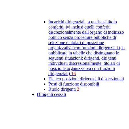
Incarichi dirigenziali, a qualsiasi titolo
conferiti, ivi inclusi quelli conferiti
discrezionalmente dall'organo di indirizzo
politico senza procedure pubbliche di
selezione e titolari di posizione
organizzativa con funzioni dirigenziali (da
pubblicare in tabelle che distinguano le
seguenti situazioni: dirigenti, dirigenti
individuati discrezionalmente, titolari di
posizione organizzativa con funzioni
dirigenziali)
16
Elenco posizioni dirigenziali discrezionali
Posti di funzione disponibili
Ruolo dirigenti
2
Dirigenti cessati