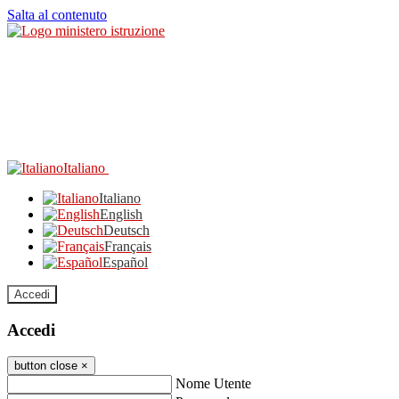
Salta al contenuto
Italiano
Italiano
English
Deutsch
Français
Español
Accedi
Accedi
button close
×
Nome Utente