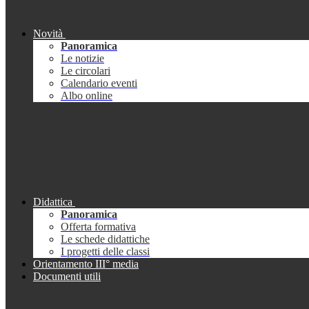
Novità
Panoramica
Le notizie
Le circolari
Calendario eventi
Albo online
Didattica
Panoramica
Offerta formativa
Le schede didattiche
I progetti delle classi
Orientamento III° media
Documenti utili