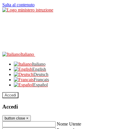
Salta al contenuto
Italiano
Italiano
English
Deutsch
Français
Español
Accedi
Accedi
button close
×
Nome Utente