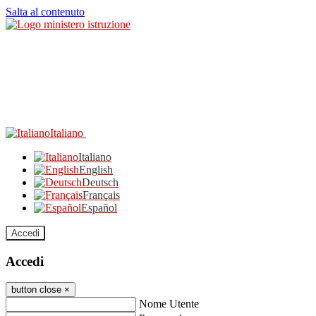
Salta al contenuto
Italiano
Italiano
English
Deutsch
Français
Español
Accedi
Accedi
button close
×
Nome Utente