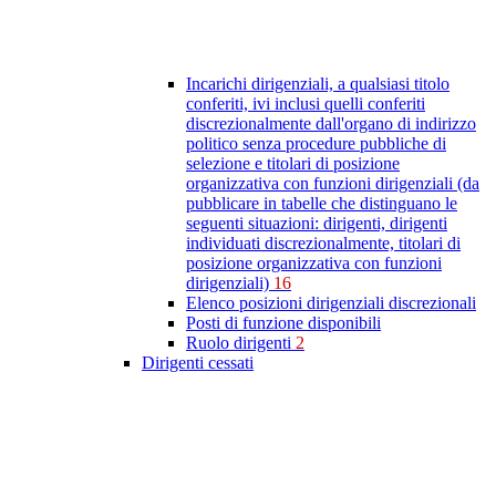
Incarichi dirigenziali, a qualsiasi titolo
conferiti, ivi inclusi quelli conferiti
discrezionalmente dall'organo di indirizzo
politico senza procedure pubbliche di
selezione e titolari di posizione
organizzativa con funzioni dirigenziali (da
pubblicare in tabelle che distinguano le
seguenti situazioni: dirigenti, dirigenti
individuati discrezionalmente, titolari di
posizione organizzativa con funzioni
dirigenziali)
16
Elenco posizioni dirigenziali discrezionali
Posti di funzione disponibili
Ruolo dirigenti
2
Dirigenti cessati