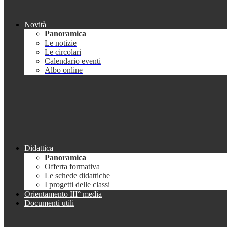
Novità
Panoramica
Le notizie
Le circolari
Calendario eventi
Albo online
Didattica
Panoramica
Offerta formativa
Le schede didattiche
I progetti delle classi
Orientamento III° media
Documenti utili