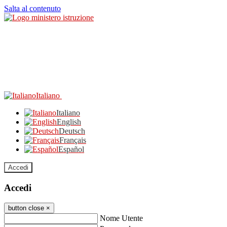
Salta al contenuto
Italiano
Italiano
English
Deutsch
Français
Español
Accedi
Accedi
button close
×
Nome Utente