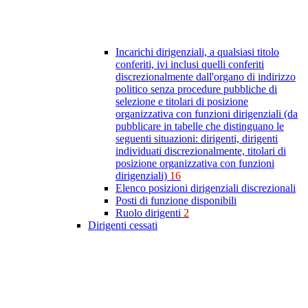
Incarichi dirigenziali, a qualsiasi titolo
conferiti, ivi inclusi quelli conferiti
discrezionalmente dall'organo di indirizzo
politico senza procedure pubbliche di
selezione e titolari di posizione
organizzativa con funzioni dirigenziali (da
pubblicare in tabelle che distinguano le
seguenti situazioni: dirigenti, dirigenti
individuati discrezionalmente, titolari di
posizione organizzativa con funzioni
dirigenziali)
16
Elenco posizioni dirigenziali discrezionali
Posti di funzione disponibili
Ruolo dirigenti
2
Dirigenti cessati