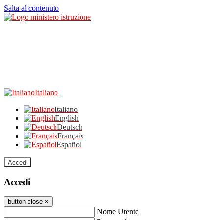
Salta al contenuto
Italiano
Italiano
English
Deutsch
Français
Español
Accedi
Accedi
button close
×
Nome Utente