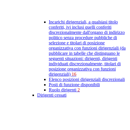
Incarichi dirigenziali, a qualsiasi titolo
conferiti, ivi inclusi quelli conferiti
discrezionalmente dall'organo di indirizzo
politico senza procedure pubbliche di
selezione e titolari di posizione
organizzativa con funzioni dirigenziali (da
pubblicare in tabelle che distinguano le
seguenti situazioni: dirigenti, dirigenti
individuati discrezionalmente, titolari di
posizione organizzativa con funzioni
dirigenziali)
16
Elenco posizioni dirigenziali discrezionali
Posti di funzione disponibili
Ruolo dirigenti
2
Dirigenti cessati