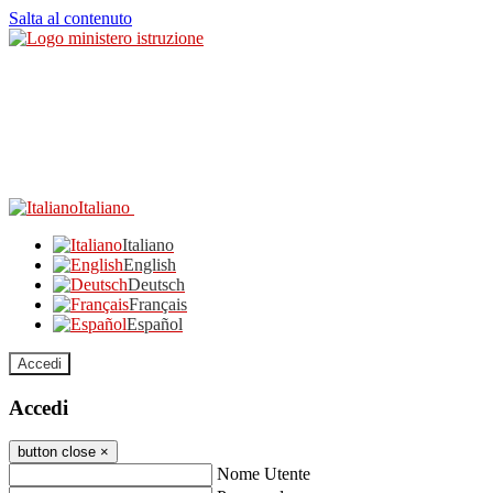
Salta al contenuto
Italiano
Italiano
English
Deutsch
Français
Español
Accedi
Accedi
button close
×
Nome Utente