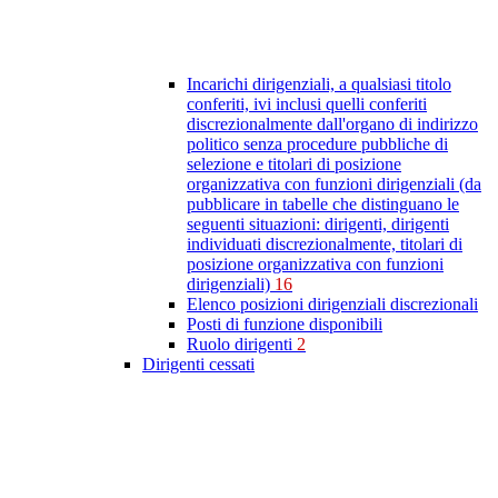
Incarichi dirigenziali, a qualsiasi titolo
conferiti, ivi inclusi quelli conferiti
discrezionalmente dall'organo di indirizzo
politico senza procedure pubbliche di
selezione e titolari di posizione
organizzativa con funzioni dirigenziali (da
pubblicare in tabelle che distinguano le
seguenti situazioni: dirigenti, dirigenti
individuati discrezionalmente, titolari di
posizione organizzativa con funzioni
dirigenziali)
16
Elenco posizioni dirigenziali discrezionali
Posti di funzione disponibili
Ruolo dirigenti
2
Dirigenti cessati