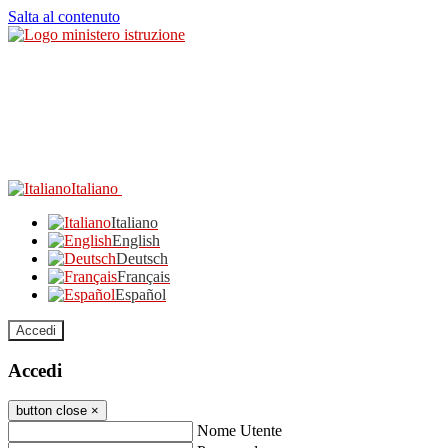
Salta al contenuto
Italiano
Italiano
English
Deutsch
Français
Español
Accedi
Accedi
button close
×
Nome Utente