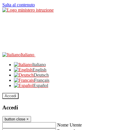
Salta al contenuto
Italiano
Italiano
English
Deutsch
Français
Español
Accedi
Accedi
button close
×
Nome Utente