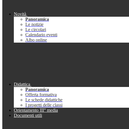
Novità
Panoramica
Le notizie
Le circolari
Calendario eventi
Albo online
Didattica
Panoramica
Offerta formativa
Le schede didattiche
I progetti delle classi
Orientamento III° media
Documenti utili