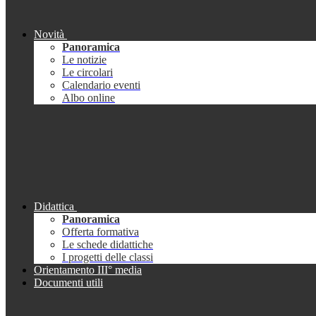
Novità
Panoramica
Le notizie
Le circolari
Calendario eventi
Albo online
Didattica
Panoramica
Offerta formativa
Le schede didattiche
I progetti delle classi
Orientamento III° media
Documenti utili