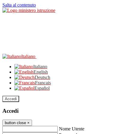
Salta al contenuto
Italiano
Italiano
English
Deutsch
Français
Español
Accedi
Accedi
button close
×
Nome Utente