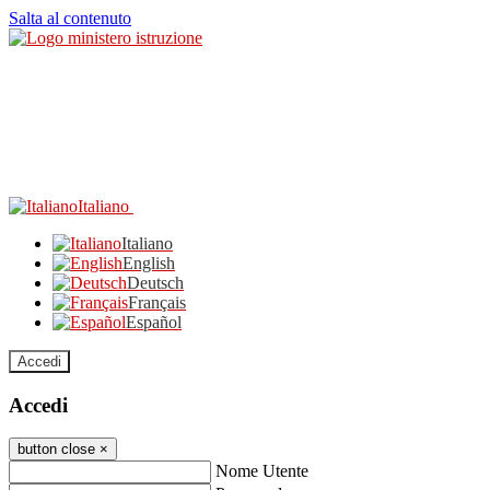
Salta al contenuto
Italiano
Italiano
English
Deutsch
Français
Español
Accedi
Accedi
button close
×
Nome Utente