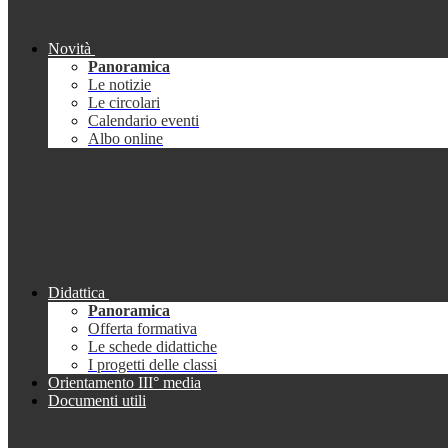
Novità
Panoramica
Le notizie
Le circolari
Calendario eventi
Albo online
Didattica
Panoramica
Offerta formativa
Le schede didattiche
I progetti delle classi
Orientamento III° media
Documenti utili