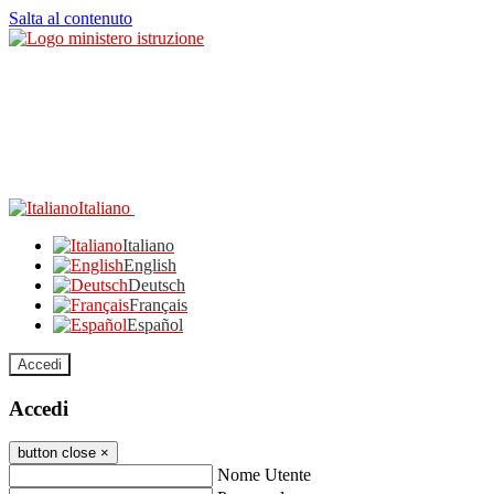
Salta al contenuto
Italiano
Italiano
English
Deutsch
Français
Español
Accedi
Accedi
button close
×
Nome Utente