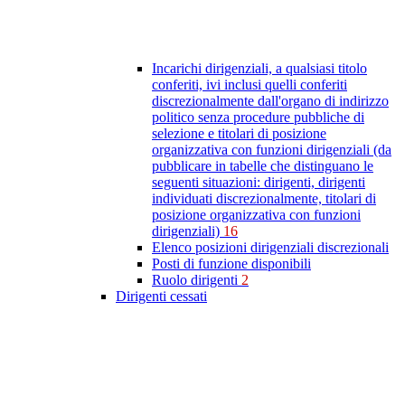
Incarichi dirigenziali, a qualsiasi titolo
conferiti, ivi inclusi quelli conferiti
discrezionalmente dall'organo di indirizzo
politico senza procedure pubbliche di
selezione e titolari di posizione
organizzativa con funzioni dirigenziali (da
pubblicare in tabelle che distinguano le
seguenti situazioni: dirigenti, dirigenti
individuati discrezionalmente, titolari di
posizione organizzativa con funzioni
dirigenziali)
16
Elenco posizioni dirigenziali discrezionali
Posti di funzione disponibili
Ruolo dirigenti
2
Dirigenti cessati