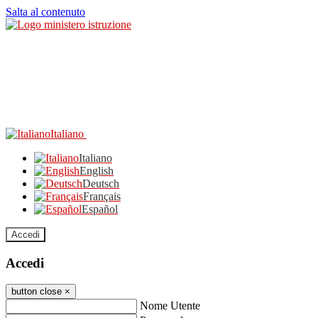
Salta al contenuto
Italiano
Italiano
English
Deutsch
Français
Español
Accedi
Accedi
button close
×
Nome Utente