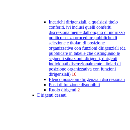
Incarichi dirigenziali, a qualsiasi titolo
conferiti, ivi inclusi quelli conferiti
discrezionalmente dall'organo di indirizzo
politico senza procedure pubbliche di
selezione e titolari di posizione
organizzativa con funzioni dirigenziali (da
pubblicare in tabelle che distinguano le
seguenti situazioni: dirigenti, dirigenti
individuati discrezionalmente, titolari di
posizione organizzativa con funzioni
dirigenziali)
16
Elenco posizioni dirigenziali discrezionali
Posti di funzione disponibili
Ruolo dirigenti
2
Dirigenti cessati